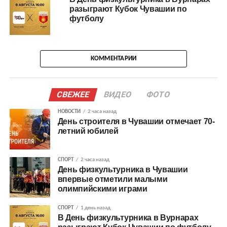
разыграют Кубок Чувашии по
футболу
КОММЕНТАРИИ
СВЕЖЕЕ
ВИДЕО
ФОТО
НОВОСТИ
2 часа назад
День строителя в Чувашии отмечает 70-
летний юбилей
СПОРТ
2 часа назад
День физкультурника в Чувашии
впервые отметили малыми
олимпийскими играми
СПОРТ
1 день назад
В День физкультурника в Вурнарах