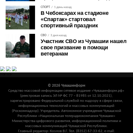
СПОРТ
1 день назад
В Чебоксарах на стадионе
«Спартак» стартовал
спортивный праздник
СВО
3 дня назад
Участник СВО из Чувашии нашел
свое призвание в помощи
ветеранам
-->
-->
© 2026 Чувашинформ
Средство массовой информации сетевое издание «Чувашинформ.рф»
(реестровая запись ЭЛ № ФС 77 – 81985 от 12.10.2021),
зарегистрировано Федеральной службой по надзору в сфере связи,
информационных технологий и массовых коммуникаций
(Роскомнадзор). Учредитель: Автономное учреждение Чувашской
Республики «Национальная телерадиокомпания Чувашии»
Министерства цифрового развития, информационной политики и
массовых коммуникаций Чувашской Республики.
Главный редактор: Козлов В.Г. Тел. (8352) 67-33-62, e-mail: