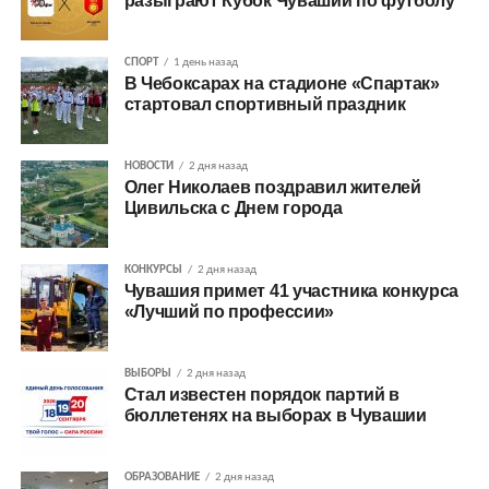
разыграют Кубок Чувашии по футболу
СПОРТ
1 день назад
В Чебоксарах на стадионе «Спартак»
стартовал спортивный праздник
НОВОСТИ
2 дня назад
Олег Николаев поздравил жителей
Цивильска с Днем города
КОНКУРСЫ
2 дня назад
Чувашия примет 41 участника конкурса
«Лучший по профессии»
ВЫБОРЫ
2 дня назад
Стал известен порядок партий в
бюллетенях на выборах в Чувашии
ОБРАЗОВАНИЕ
2 дня назад