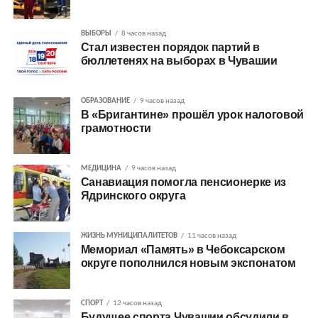
ВЫБОРЫ
8 часов назад
Стал известен порядок партий в
бюллетенях на выборах в Чувашии
ОБРАЗОВАНИЕ
9 часов назад
В «Бригантине» прошёл урок налоговой
грамотности
МЕДИЦИНА
9 часов назад
Санавиация помогла пенсионерке из
Ядринского округа
ЖИЗНЬ МУНИЦИПАЛИТЕТОВ
11 часов назад
Мемориал «Память» в Чебоксарском
округе пополнился новым экспонатом
СПОРТ
12 часов назад
Будущее спорта Чувашии обсудили в