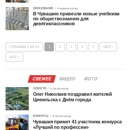
ОБРАЗОВАНИЕ
4 недели назад
В Чувашию привезли новые учебники
по обществознанию для
девятиклассников
СТРАНИЦА 1 ИЗ 44
1
2
3
4
5
NEXT ›
LAST »
СВЕЖЕЕ
ВИДЕО
ФОТО
НОВОСТИ
6 часов назад
Олег Николаев поздравил жителей
Цивильска с Днём города
КОНКУРСЫ
8 часов назад
Чувашия примет 41 участника конкурса
«Лучший по профессии»