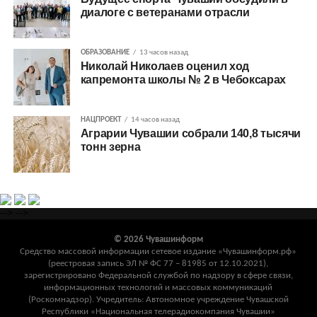
диалоге с ветеранами отрасли
ОБРАЗОВАНИЕ
13 часов назад
Николай Николаев оценил ход
капремонта школы № 2 в Чебоксарах
НАЦПРОЕКТ
14 часов назад
Аграрии Чувашии собрали 140,8 тысячи
тонн зерна
-->
-->
© 2026 Чувашинформ
Средство массовой информации сетевое издание «Чувашинформ.рф»
(реестровая запись ЭЛ № ФС 77 – 81985 от 12.10.2021),
зарегистрировано Федеральной службой по надзору в сфере связи,
информационных технологий и массовых коммуникаций
(Роскомнадзор). Учредитель: Автономное учреждение Чувашской
Республики «Национальная телерадиокомпания Чувашии»