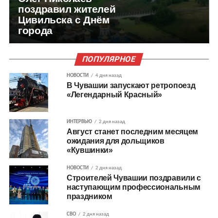
поздравил жителей
Цивильска с Днём
города
ПОПУЛЯРНОЕ
НОВОСТИ
4 дня назад
В Чувашии запускают ретропоезд
«Легендарный Красный»
ИНТЕРВЬЮ
2 дня назад
Август станет последним месяцем
ожидания для дольщиков
«Кувшинки»
НОВОСТИ
2 дня назад
Строителей Чувашии поздравили с
наступающим профессиональным
праздником
СВО
2 дня назад