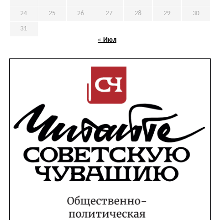
24
25
26
27
28
29
30
31
« Июл