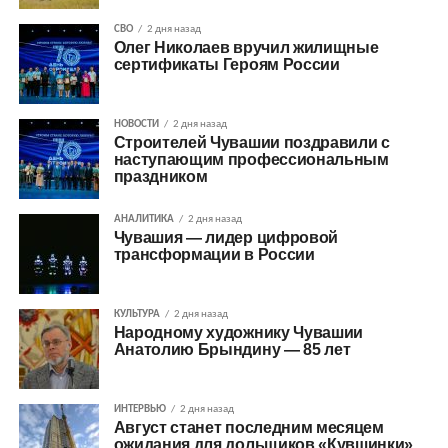
СВО
2 дня назад
Олег Николаев вручил жилищные
сертификаты Героям России
НОВОСТИ
2 дня назад
Строителей Чувашии поздравили с
наступающим профессиональным
праздником
АНАЛИТИКА
2 дня назад
Чувашия — лидер цифровой
трансформации в России
КУЛЬТУРА
2 дня назад
Народному художнику Чувашии
Анатолию Брындину — 85 лет
ИНТЕРВЬЮ
2 дня назад
Август станет последним месяцем
ожидания для дольщиков «Кувшинки»