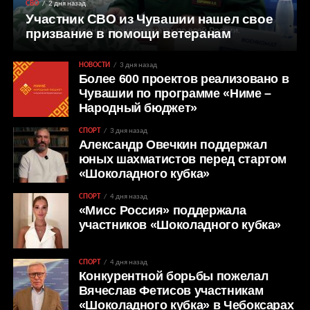
СВО
2 дня назад
Участник СВО из Чувашии нашел свое
призвание в помощи ветеранам
НОВОСТИ
3 дня назад
Более 600 проектов реализовано в
Чувашии по программе «Ниме –
Народный бюджет»
СПОРТ
3 дня назад
Александр Овечкин поддержал
юных шахматистов перед стартом
«Шоколадного кубка»
СПОРТ
4 дня назад
«Мисс Россия» поддержала
участников «Шоколадного кубка»
СПОРТ
4 дня назад
Конкурентной борьбы пожелал
Вячеслав Фетисов участникам
«Шоколадного кубка» в Чебоксарах