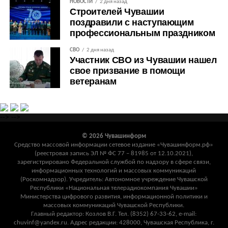
НОВОСТИ
2 дня назад
Строителей Чувашии
поздравили с наступающим
профессиональным праздником
СВО
2 дня назад
Участник СВО из Чувашии нашел
свое призвание в помощи
ветеранам
-->
-->
© 2026 Чувашинформ
Средство массовой информации сетевое издание «Чувашинформ.рф»
(реестровая запись ЭЛ № ФС 77 – 81985 от 12.10.2021),
зарегистрировано Федеральной службой по надзору в сфере связи,
информационных технологий и массовых коммуникаций
(Роскомнадзор). Учредитель: Автономное учреждение Чувашской
Республики «Национальная телерадиокомпания Чувашии»
Министерства цифрового развития, информационной политики и
массовых коммуникаций Чувашской Республики.
Главный редактор: Козлов В.Г. Тел. (8352) 67-33-62, e-mail:
chuvinf@yandex.ru. Адрес редакции: 428000, Чувашская Республика, г.