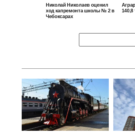
Николай Николаев оценил
Агра
ход капремонта школы № 2 в
140,8
Чебоксарах