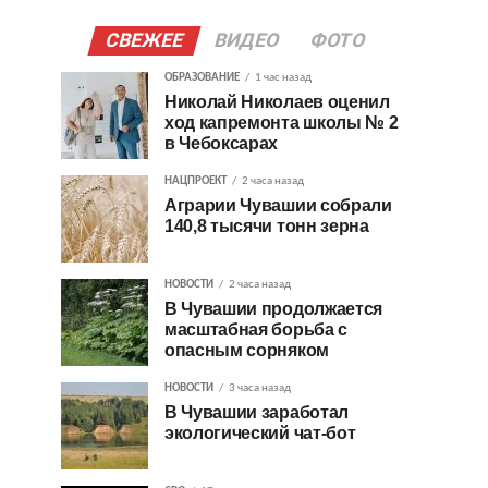
СВЕЖЕЕ
ВИДЕО
ФОТО
ОБРАЗОВАНИЕ
1 час назад
Николай Николаев оценил
ход капремонта школы № 2
в Чебоксарах
НАЦПРОЕКТ
2 часа назад
Аграрии Чувашии собрали
140,8 тысячи тонн зерна
НОВОСТИ
2 часа назад
В Чувашии продолжается
масштабная борьба с
опасным сорняком
НОВОСТИ
3 часа назад
В Чувашии заработал
экологический чат-бот