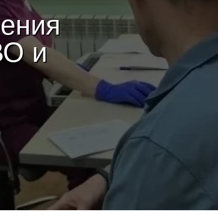
рения
ВО и