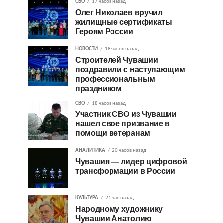
СВО
17 часов назад
Олег Николаев вручил
жилищные сертификаты
Героям России
НОВОСТИ
18 часов назад
Строителей Чувашии
поздравили с наступающим
профессиональным
праздником
СВО
18 часов назад
Участник СВО из Чувашии
нашел свое призвание в
помощи ветеранам
АНАЛИТИКА
20 часов назад
Чувашия — лидер цифровой
трансформации в России
КУЛЬТУРА
21 час назад
Народному художнику
Чувашии Анатолию