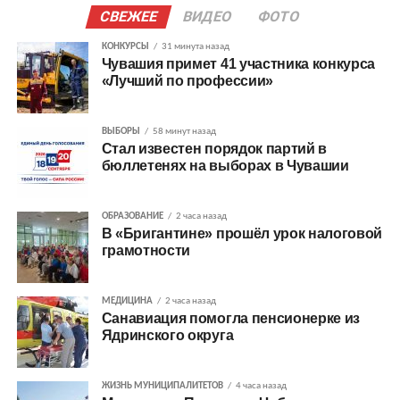
СВЕЖЕЕ
ВИДЕО
ФОТО
КОНКУРСЫ
31 минута назад
Чувашия примет 41 участника конкурса
«Лучший по профессии»
ВЫБОРЫ
58 минут назад
Стал известен порядок партий в
бюллетенях на выборах в Чувашии
ОБРАЗОВАНИЕ
2 часа назад
В «Бригантине» прошёл урок налоговой
грамотности
МЕДИЦИНА
2 часа назад
Санавиация помогла пенсионерке из
Ядринского округа
ЖИЗНЬ МУНИЦИПАЛИТЕТОВ
4 часа назад