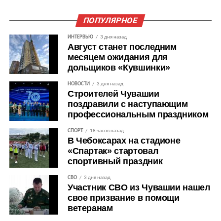
ПОПУЛЯРНОЕ
ИНТЕРВЬЮ
3 дня назад
Август станет последним
месяцем ожидания для
дольщиков «Кувшинки»
НОВОСТИ
3 дня назад
Строителей Чувашии
поздравили с наступающим
профессиональным праздником
СПОРТ
18 часов назад
В Чебоксарах на стадионе
«Спартак» стартовал
спортивный праздник
СВО
3 дня назад
Участник СВО из Чувашии нашел
свое призвание в помощи
ветеранам