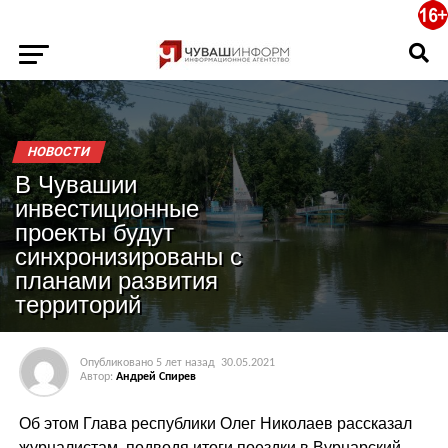
НОВОСТИ
В Чувашии
инвестиционные
проекты будут
синхронизированы с
планами развития
территорий
Опубликовано
5 лет назад
30.05.2021
Автор:
Андрей Спирев
Об этом Глава республики Олег Николаев рассказал
журналистам, подводя итоги поездки в Вурнарский