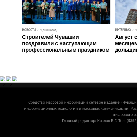
НОВОСТИ
4 дня назад
ИНТЕРВЬЮ
4
Строителей Чувашии
Август 
поздравили с наступающим
месяцем
профессиональным праздником
дольщи
-->
-->
Средство массовой информации сетевое издание «Чувашинф
информационных технологий и массовых коммуникаций (Рос
цифрового р
Главный редактор: Козлов В.Г. Тел. (8352