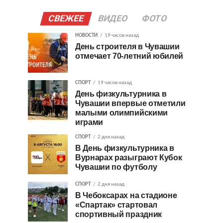
СВЕЖЕЕ
ВИДЕО
ФОТО
НОВОСТИ
19 часов назад
День строителя в Чувашии
отмечает 70-летний юбилей
СПОРТ
19 часов назад
День физкультурника в
Чувашии впервые отметили
малыми олимпийскими
играми
СПОРТ
2 дня назад
В День физкультурника в
Вурнарах разыграют Кубок
Чувашии по футболу
СПОРТ
2 дня назад
В Чебоксарах на стадионе
«Спартак» стартовал
спортивный праздник