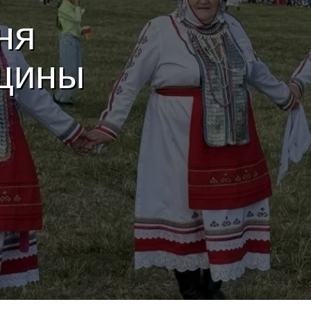
ня
щины