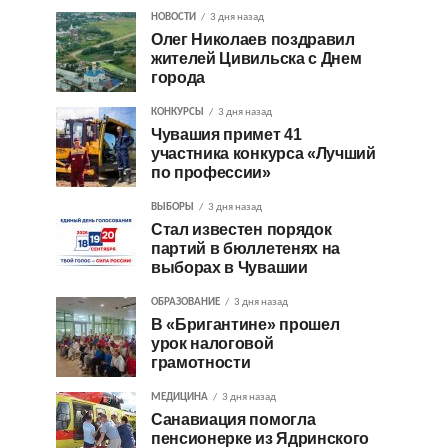
НОВОСТИ
3 дня назад
Олег Николаев поздравил
жителей Цивильска с Днем
города
КОНКУРСЫ
3 дня назад
Чувашия примет 41
участника конкурса «Лучший
по профессии»
ВЫБОРЫ
3 дня назад
Стал известен порядок
партий в бюллетенях на
выборах в Чувашии
ОБРАЗОВАНИЕ
3 дня назад
В «Бригантине» прошел
урок налоговой
грамотности
МЕДИЦИНА
3 дня назад
Санавиация помогла
пенсионерке из Ядринского