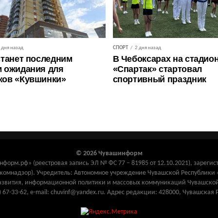
 дня назад
СПОРТ
2 дня назад
станет последним
В Чебоксарах на стадио
 ожидания для
«Спартак» стартовал
ков «Кувшинки»
спортивный праздник
© 2026 Чувашинформ
орм.рф» (реестровая запись ЭЛ № ФС 77 – 81985 от 12.10.2021), зарегис
комнадзор). Учредитель: Автономное учреждение Чувашской Республик
азвития, информационной политики и массовых коммуникаций Чувашской
) 67-33-62, e-mail: chuvinf@yandex.ru. Адрес редакции: 428000, Чувашская 