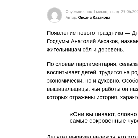
Опубликовано
1 месяц назад
29.06.20
Автор:
Оксана Казакова
Появление нового праздника — Д
Госдумы Анатолий Аксаков, назвав
жительницам сёл и деревень.
По словам парламентария, сельск
воспитывает детей, трудится на ро
экономически, но и духовно. Осо
вышивальщицы, чьи работы он наз
которых отражены история, характ
«Они вышивают, словно 
самые сокровенные чув
Депутат выразил надежду, что это