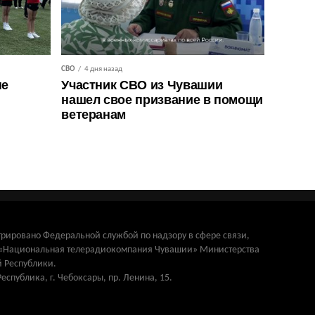
СВО
4 дня назад
не
Участник СВО из Чувашии
нашел свое призвание в помощи
ветеранам
трировано Федеральной службой по надзору в сфере связи,
и «Национальная телерадиокомпания Чувашии» Министерства
 Республики.
Республика, г. Чебоксары, пр. Ленина, 15.