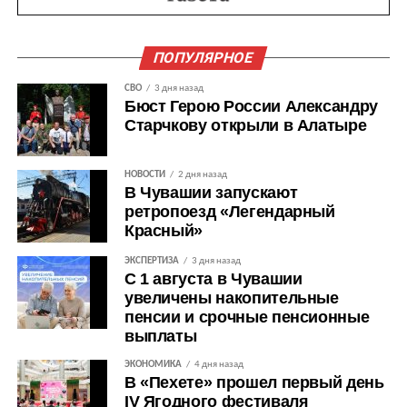
ПОПУЛЯРНОЕ
СВО
3 дня назад
Бюст Герою России Александру
Старчкову открыли в Алатыре
НОВОСТИ
2 дня назад
В Чувашии запускают
ретропоезд «Легендарный
Красный»
ЭКСПЕРТИЗА
3 дня назад
С 1 августа в Чувашии
увеличены накопительные
пенсии и срочные пенсионные
выплаты
ЭКОНОМИКА
4 дня назад
В «Пехете» прошел первый день
IV Ягодного фестиваля