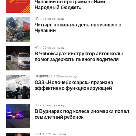
Чувашии по программе «Ниме –
Народный бюджет»
ЧП
18 часов назад
Четыре пожара за день произошло в
Чувашии
ЧП
20 часов назад
В Чебоксарах инструктор автошколы
помог задержать пьяного водителя
НАЦПРОЕКТ
20 часов назад
ОЭЗ «Новочебоксарск» признана
эффективно функционирующей
ЧП
20 часов назад
В Вурнарах под колеса иномарки попал
семилетний ребенок
СПОРТ
21 час назад