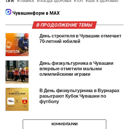
ТЭГИ:
ГЛАВНОЕ
ПОЕЗДА ЗДОРОВЬЯ
ТОП
ШАГ К ЗДОРОВЬЮ
Чувашинформ в MAX
В ПРОДОЛЖЕНИЕ ТЕМЫ
День строителя в Чувашии отмечает
70-летний юбилей
День физкультурника в Чувашии
впервые отметили малыми
олимпийскими играми
В День физкультурника в Вурнарах
разыграют Кубок Чувашии по
футболу
КОММЕНТАРИИ