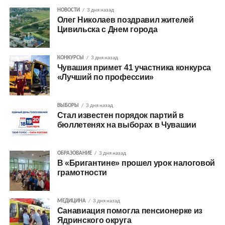
НОВОСТИ
3 дня назад
Олег Николаев поздравил жителей
Цивильска с Днем города
КОНКУРСЫ
3 дня назад
Чувашия примет 41 участника конкурса
«Лучший по профессии»
ВЫБОРЫ
3 дня назад
Стал известен порядок партий в
бюллетенях на выборах в Чувашии
ОБРАЗОВАНИЕ
3 дня назад
В «Бригантине» прошел урок налоговой
грамотности
МЕДИЦИНА
3 дня назад
Санавиация помогла пенсионерке из
Ядринского округа