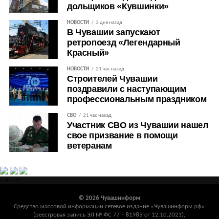
дольщиков «Кувшинки»
НОВОСТИ
3 дня назад
В Чувашии запускают
ретропоезд «Легендарный
Красный»
НОВОСТИ
21 час назад
Строителей Чувашии
поздравили с наступающим
профессиональным праздником
СВО
21 час назад
Участник СВО из Чувашии нашел
свое призвание в помощи
ветеранам
-->
-->
© 2026 Чувашинформ
Средство массовой информации сетевое издание «Чувашинформ.рф»
(реестровая запись ЭЛ № ФС 77 – 81985 от 12.10.2021),