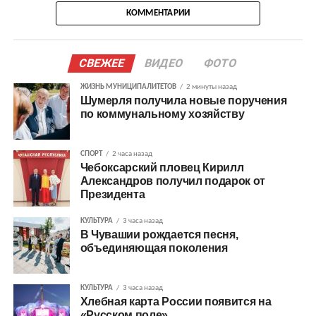
КОММЕНТАРИИ
СВЕЖЕЕ
ВИДЕО
ФОТО
ЖИЗНЬ МУНИЦИПАЛИТЕТОВ
2 минуты назад
Шумерля получила новые поручения
по коммунальному хозяйству
СПОРТ
2 часа назад
Чебоксарский пловец Кирилл
Александров получил подарок от
Президента
КУЛЬТУРА
3 часа назад
В Чувашии рождается песня,
объединяющая поколения
КУЛЬТУРА
3 часа назад
Хлебная карта России появится на
«Русском поле»