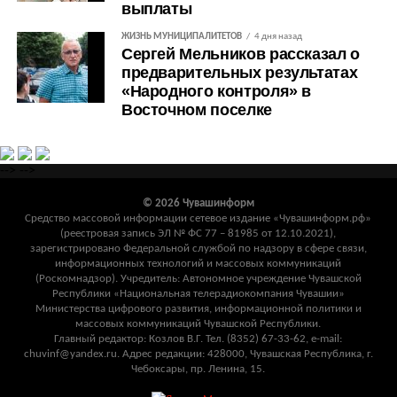
выплаты
ЖИЗНЬ МУНИЦИПАЛИТЕТОВ
4 дня назад
Сергей Мельников рассказал о
предварительных результатах
«Народного контроля» в
Восточном поселке
-->
-->
© 2026 Чувашинформ
Средство массовой информации сетевое издание «Чувашинформ.рф»
(реестровая запись ЭЛ № ФС 77 – 81985 от 12.10.2021),
зарегистрировано Федеральной службой по надзору в сфере связи,
информационных технологий и массовых коммуникаций
(Роскомнадзор). Учредитель: Автономное учреждение Чувашской
Республики «Национальная телерадиокомпания Чувашии»
Министерства цифрового развития, информационной политики и
массовых коммуникаций Чувашской Республики.
Главный редактор: Козлов В.Г. Тел. (8352) 67-33-62, e-mail:
chuvinf@yandex.ru. Адрес редакции: 428000, Чувашская Республика, г.
Чебоксары, пр. Ленина, 15.