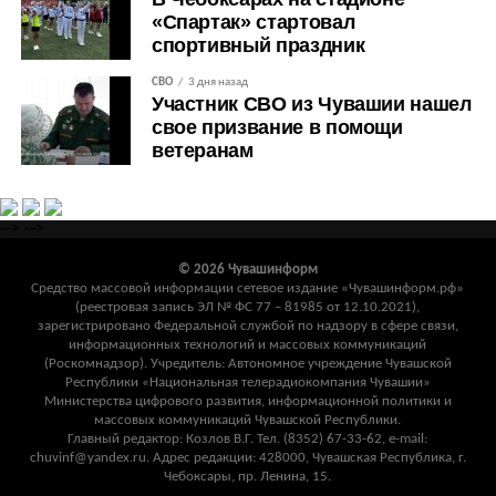
«Спартак» стартовал
спортивный праздник
СВО
3 дня назад
Участник СВО из Чувашии нашел
свое призвание в помощи
ветеранам
-->
-->
© 2026 Чувашинформ
Средство массовой информации сетевое издание «Чувашинформ.рф»
(реестровая запись ЭЛ № ФС 77 – 81985 от 12.10.2021),
зарегистрировано Федеральной службой по надзору в сфере связи,
информационных технологий и массовых коммуникаций
(Роскомнадзор). Учредитель: Автономное учреждение Чувашской
Республики «Национальная телерадиокомпания Чувашии»
Министерства цифрового развития, информационной политики и
массовых коммуникаций Чувашской Республики.
Главный редактор: Козлов В.Г. Тел. (8352) 67-33-62, e-mail:
chuvinf@yandex.ru. Адрес редакции: 428000, Чувашская Республика, г.
Чебоксары, пр. Ленина, 15.