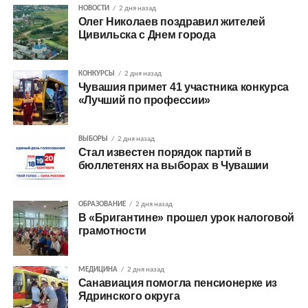
НОВОСТИ
2 дня назад
Олег Николаев поздравил жителей
Цивильска с Днем города
КОНКУРСЫ
2 дня назад
Чувашия примет 41 участника конкурса
«Лучший по профессии»
ВЫБОРЫ
2 дня назад
Стал известен порядок партий в
бюллетенях на выборах в Чувашии
ОБРАЗОВАНИЕ
2 дня назад
В «Бригантине» прошел урок налоговой
грамотности
МЕДИЦИНА
2 дня назад
Санавиация помогла пенсионерке из
Ядринского округа