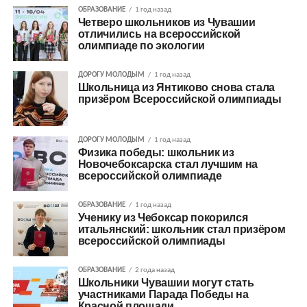
ОБРАЗОВАНИЕ
1 год назад
Четверо школьников из Чувашии
отличились на всероссийской
олимпиаде по экологии
ДОРОГУ МОЛОДЫМ
1 год назад
Школьница из Янтиково снова стала
призёром Всероссийской олимпиады
ДОРОГУ МОЛОДЫМ
1 год назад
Физика победы: школьник из
Новочебоксарска стал лучшим на
всероссийской олимпиаде
ОБРАЗОВАНИЕ
1 год назад
Ученику из Чебоксар покорился
итальянский: школьник стал призёром
всероссийской олимпиады
ОБРАЗОВАНИЕ
2 года назад
Школьники Чувашии могут стать
участниками Парада Победы на
Красной площади