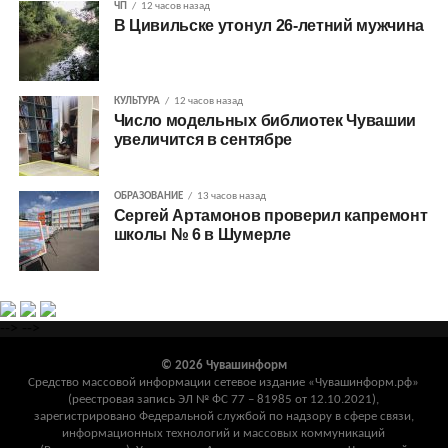
ЧП
12 часов назад
В Цивильске утонул 26-летний мужчина
КУЛЬТУРА
12 часов назад
Число модельных библиотек Чувашии
увеличится в сентябре
ОБРАЗОВАНИЕ
13 часов назад
Сергей Артамонов проверил капремонт
школы № 6 в Шумерле
-->
-->
© 2026 Чувашинформ
Средство массовой информации сетевое издание «Чувашинформ.рф»
(реестровая запись ЭЛ № ФС 77 – 81985 от 12.10.2021),
зарегистрировано Федеральной службой по надзору в сфере связи,
информационных технологий и массовых коммуникаций