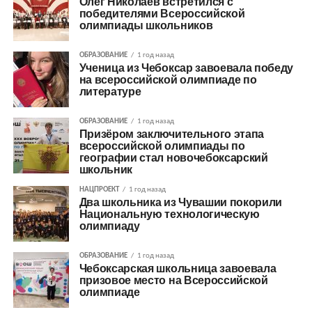
Олег Николаев встретился с
победителями Всероссийской
олимпиады школьников
ОБРАЗОВАНИЕ
1 год назад
Ученица из Чебоксар завоевала победу
на всероссийской олимпиаде по
литературе
ОБРАЗОВАНИЕ
1 год назад
Призёром заключительного этапа
всероссийской олимпиады по
географии стал новочебоксарский
школьник
НАЦПРОЕКТ
1 год назад
Два школьника из Чувашии покорили
Национальную технологическую
олимпиаду
ОБРАЗОВАНИЕ
1 год назад
Чебоксарская школьница завоевала
призовое место на Всероссийской
олимпиаде