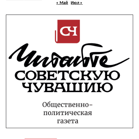
« Май
Июл »