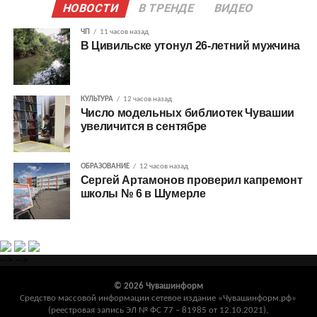
НОВОСТИ
В ТРЕНДЕ
ВИДЕО
ЧП
11 часов назад
В Цивильске утонул 26-летний мужчина
КУЛЬТУРА
12 часов назад
Число модельных библиотек Чувашии
увеличится в сентябре
ОБРАЗОВАНИЕ
12 часов назад
Сергей Артамонов проверил капремонт
школы № 6 в Шумерле
-->
-->
© 2026 Чувашинформ
Средство массовой информации сетевое издание «Чувашинформ.рф»
(реестровая запись ЭЛ № ФС 77 – 81985 от 12.10.2021),