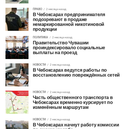
ПРАВО
2 месяца назад
В Чебоксарах предпринимателя
подозревают в продаже
немаркированной никотиновой
продукции
ПОЛИТИКА
2 месяца назад
Правительство Чувашии
проиндексировало социальные
выплаты на проезд
НОВОСТИ
2 месяца назад
В Чебоксарах ведутся работы по
восстановлению повреждённых сетей
НОВОСТИ
2 месяца назад
Часть общественного транспорта в
Чебоксарах временно курсирует по
изменённым маршрутам
НОВОСТИ
2 месяца назад
В Чебоксарах начнут работу комиссии