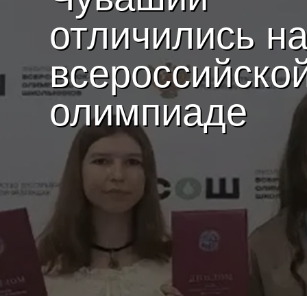
отличились н
всероссийско
олимпиаде