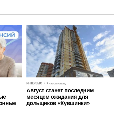
ИНТЕРВЬЮ
9 часов назад
Август станет последним
ые
месяцем ожидания для
ионные
дольщиков «Кувшинки»