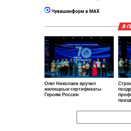
Чувашинформ в MAX
В 
Олег Николаев вручил
Стро
жилищные сертификаты
позд
Героям России
проф
праз