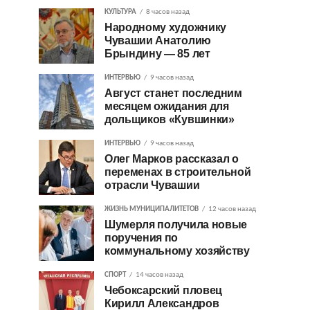
КУЛЬТУРА
8 часов назад
Народному художнику
Чувашии Анатолию
Брындину — 85 лет
ИНТЕРВЬЮ
9 часов назад
Август станет последним
месяцем ожидания для
дольщиков «Кувшинки»
ИНТЕРВЬЮ
9 часов назад
Олег Марков рассказал о
переменах в строительной
отрасли Чувашии
ЖИЗНЬ МУНИЦИПАЛИТЕТОВ
12 часов назад
Шумерля получила новые
поручения по
коммунальному хозяйству
СПОРТ
14 часов назад
Чебоксарский пловец
Кирилл Александров