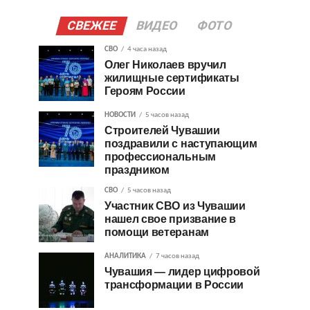
СВЕЖЕЕ
ВИДЕО
ФОТО
СВО
4 часа назад
Олег Николаев вручил
жилищные сертификаты
Героям России
НОВОСТИ
5 часов назад
Строителей Чувашии
поздравили с наступающим
профессиональным
праздником
СВО
5 часов назад
Участник СВО из Чувашии
нашел свое призвание в
помощи ветеранам
АНАЛИТИКА
7 часов назад
Чувашия — лидер цифровой
трансформации в России