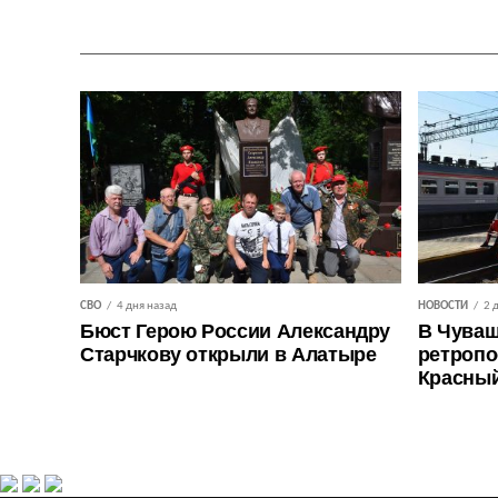
СВО
4 дня назад
НОВОСТИ
2 
Бюст Герою России Александру
В Чуваш
Старчкову открыли в Алатыре
ретропо
Красны