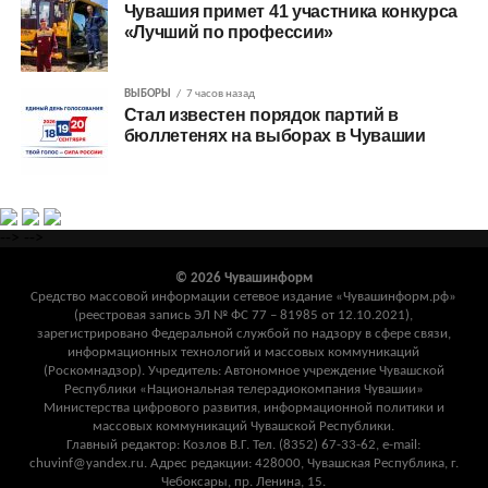
Чувашия примет 41 участника конкурса
«Лучший по профессии»
ВЫБОРЫ
7 часов назад
Стал известен порядок партий в
бюллетенях на выборах в Чувашии
-->
-->
© 2026 Чувашинформ
Средство массовой информации сетевое издание «Чувашинформ.рф»
(реестровая запись ЭЛ № ФС 77 – 81985 от 12.10.2021),
зарегистрировано Федеральной службой по надзору в сфере связи,
информационных технологий и массовых коммуникаций
(Роскомнадзор). Учредитель: Автономное учреждение Чувашской
Республики «Национальная телерадиокомпания Чувашии»
Министерства цифрового развития, информационной политики и
массовых коммуникаций Чувашской Республики.
Главный редактор: Козлов В.Г. Тел. (8352) 67-33-62, e-mail:
chuvinf@yandex.ru. Адрес редакции: 428000, Чувашская Республика, г.
Чебоксары, пр. Ленина, 15.