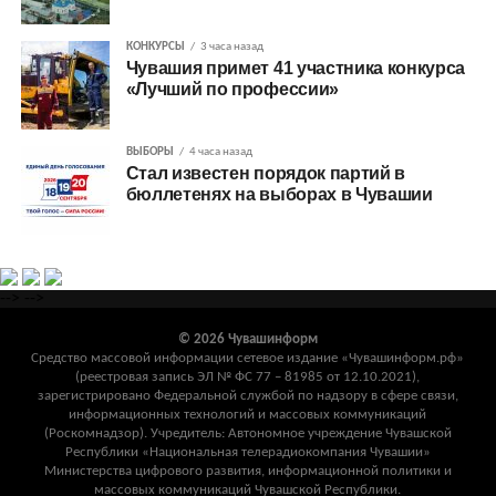
КОНКУРСЫ
3 часа назад
Чувашия примет 41 участника конкурса
«Лучший по профессии»
ВЫБОРЫ
4 часа назад
Стал известен порядок партий в
бюллетенях на выборах в Чувашии
-->
-->
© 2026 Чувашинформ
Средство массовой информации сетевое издание «Чувашинформ.рф»
(реестровая запись ЭЛ № ФС 77 – 81985 от 12.10.2021),
зарегистрировано Федеральной службой по надзору в сфере связи,
информационных технологий и массовых коммуникаций
(Роскомнадзор). Учредитель: Автономное учреждение Чувашской
Республики «Национальная телерадиокомпания Чувашии»
Министерства цифрового развития, информационной политики и
массовых коммуникаций Чувашской Республики.