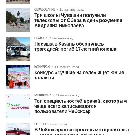
ОБРАЗОВАНИЕ
11 месяцев назад
Три школы Чувашии получили
телескопы от Сбера в день рождения
Андрияна Николаева
ПРАВО
11 месяцев назад
Поездка в Казань обернулась
трагедией: погиб 17-летний юноша
КОНКУРСЫ
11 месяцев назад
Конкурс «Лучшие на селе» ищет юные
таланты
МЕДИЦИНА
11 месяцев назад
Топ специальностей врачей, к которым
чаще всего записываются
пользователи Чебоксар
ЧП
11 месяцев назад
В Чебоксарах загорелась моторная яхта
— огонь повредил два катера