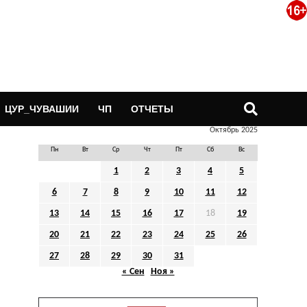
ЦУР_ЧУВАШИИ
ЧП
ОТЧЕТЫ
Октябрь 2025
Пн
Вт
Ср
Чт
Пт
Сб
Вс
1
2
3
4
5
6
7
8
9
10
11
12
13
14
15
16
17
18
19
20
21
22
23
24
25
26
27
28
29
30
31
« Сен
Ноя »