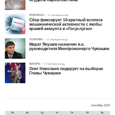
КРИМИНАЛ
11 месяцев назад
Сбер фиксирует 10-кратный всплеск
мошеннической активности с якобы
кражей аккаунта в «Госуслугах»
ПОЛИТИКА
11 месяцев назад
Марат Якушев назначен и.о.
руководителя Минпромэнерго Чувашии
ВЫБОРЫ
11 месяцев назад
Олег Николаев лидирует на выборах
Главы Чувашии
Сентябрь 2025
Пн
Вт
Ср
Чт
Пт
Сб
Вс