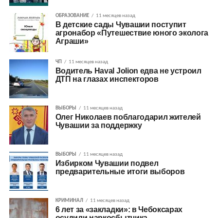
ОБРАЗОВАНИЕ
11 месяцев назад
В детские сады Чувашии поступит
агронабор «Путешествие юного эколога
Аграши»
ЧП
11 месяцев назад
Водитель Haval Jolion едва не устроил
ДТП на глазах инспекторов
ВЫБОРЫ
11 месяцев назад
Олег Николаев поблагодарил жителей
Чувашии за поддержку
ВЫБОРЫ
11 месяцев назад
Избирком Чувашии подвел
предварительные итоги выборов
КРИМИНАЛ
11 месяцев назад
6 лет за «закладки»: в Чебоксарах
осудили наркосбытчика