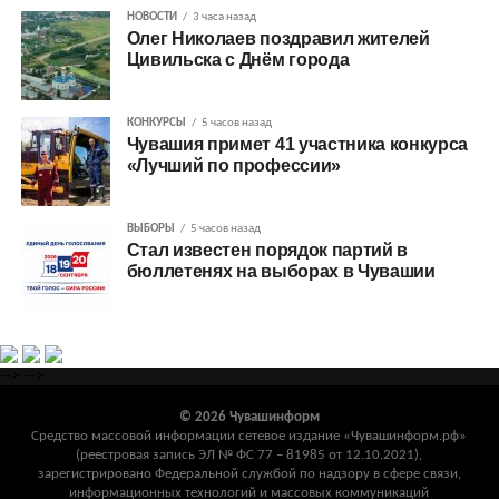
НОВОСТИ
3 часа назад
Олег Николаев поздравил жителей
Цивильска с Днём города
КОНКУРСЫ
5 часов назад
Чувашия примет 41 участника конкурса
«Лучший по профессии»
ВЫБОРЫ
5 часов назад
Стал известен порядок партий в
бюллетенях на выборах в Чувашии
-->
-->
© 2026 Чувашинформ
Средство массовой информации сетевое издание «Чувашинформ.рф»
(реестровая запись ЭЛ № ФС 77 – 81985 от 12.10.2021),
зарегистрировано Федеральной службой по надзору в сфере связи,
информационных технологий и массовых коммуникаций