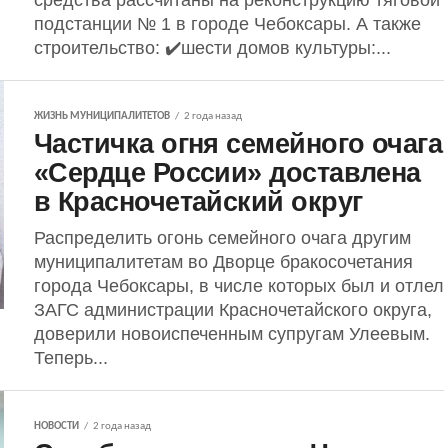
средства рассчитаны на реконструкцию тяговой
подстанции № 1 в городе Чебоксары. А также
строительство: ✔️шести домов культуры:...
ЖИЗНЬ МУНИЦИПАЛИТЕТОВ
2 года назад
Частичка огня семейного очага
«Сердце России» доставлена
в Красночетайский округ
Распределить огонь семейного очага другим
муниципалитетам во Дворце бракосочетания
города Чебоксары, в числе которых был и отлел
ЗАГС администрации Красночетайского округа,
доверили новоиспеченным супругам Улеевым.
Теперь...
НОВОСТИ
2 года назад