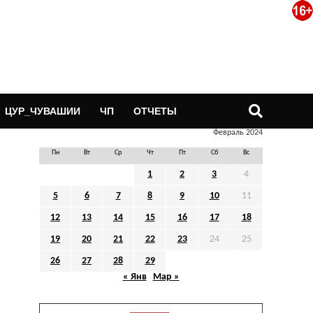
ЦУР_ЧУВАШИИ
ЧП
ОТЧЕТЫ
Февраль 2024
Пн
Вт
Ср
Чт
Пт
Сб
Вс
1
2
3
4
5
6
7
8
9
10
11
12
13
14
15
16
17
18
19
20
21
22
23
24
25
26
27
28
29
« Янв
Мар »