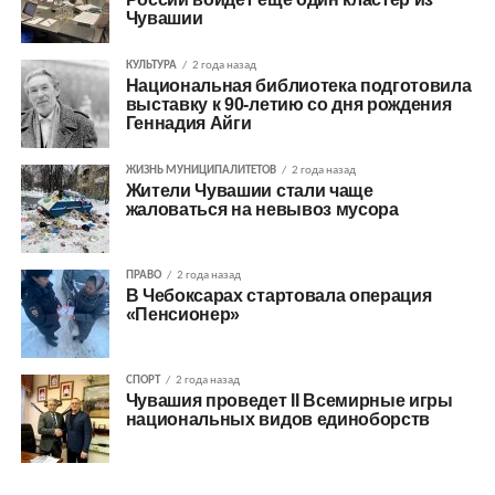
Чувашии
КУЛЬТУРА
2 года назад
Национальная библиотека подготовила
выставку к 90-летию со дня рождения
Геннадия Айги
ЖИЗНЬ МУНИЦИПАЛИТЕТОВ
2 года назад
Жители Чувашии стали чаще
жаловаться на невывоз мусора
ПРАВО
2 года назад
В Чебоксарах стартовала операция
«Пенсионер»
СПОРТ
2 года назад
Чувашия проведет II Всемирные игры
национальных видов единоборств