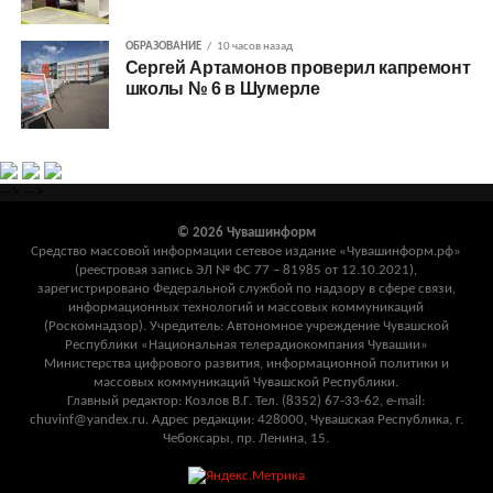
ОБРАЗОВАНИЕ
10 часов назад
Сергей Артамонов проверил капремонт
школы № 6 в Шумерле
-->
-->
© 2026 Чувашинформ
Средство массовой информации сетевое издание «Чувашинформ.рф»
(реестровая запись ЭЛ № ФС 77 – 81985 от 12.10.2021),
зарегистрировано Федеральной службой по надзору в сфере связи,
информационных технологий и массовых коммуникаций
(Роскомнадзор). Учредитель: Автономное учреждение Чувашской
Республики «Национальная телерадиокомпания Чувашии»
Министерства цифрового развития, информационной политики и
массовых коммуникаций Чувашской Республики.
Главный редактор: Козлов В.Г. Тел. (8352) 67-33-62, e-mail:
chuvinf@yandex.ru. Адрес редакции: 428000, Чувашская Республика, г.
Чебоксары, пр. Ленина, 15.