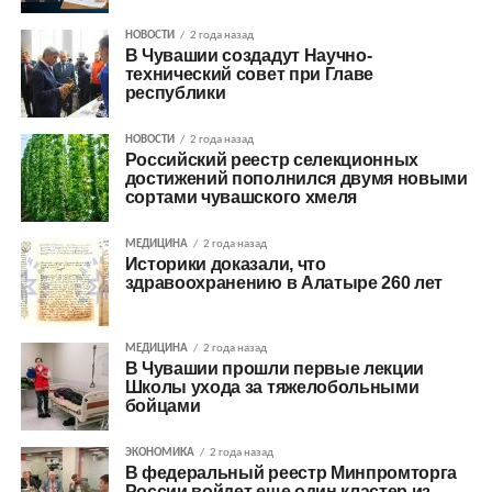
НОВОСТИ
2 года назад
В Чувашии создадут Научно-
технический совет при Главе
республики
НОВОСТИ
2 года назад
Российский реестр селекционных
достижений пополнился двумя новыми
сортами чувашского хмеля
МЕДИЦИНА
2 года назад
Историки доказали, что
здравоохранению в Алатыре 260 лет
МЕДИЦИНА
2 года назад
В Чувашии прошли первые лекции
Школы ухода за тяжелобольными
бойцами
ЭКОНОМИКА
2 года назад
В федеральный реестр Минпромторга
России войдет еще один кластер из