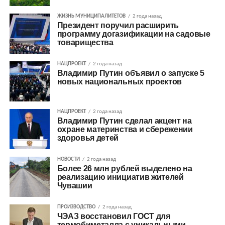
ЖИЗНЬ МУНИЦИПАЛИТЕТОВ
2 года назад
Президент поручил расширить
программу догазификации на садовые
товарищества
НАЦПРОЕКТ
2 года назад
Владимир Путин объявил о запуске 5
новых национальных проектов
НАЦПРОЕКТ
2 года назад
Владимир Путин сделал акцент на
охране материнства и сбережении
здоровья детей
НОВОСТИ
2 года назад
Более 26 млн рублей выделено на
реализацию инициатив жителей
Чувашии
ПРОИЗВОДСТВО
2 года назад
ЧЭАЗ восстановил ГОСТ для
термобиметалла с уникальными