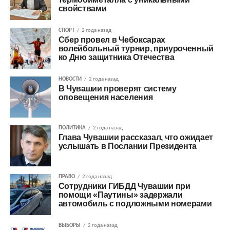
свойствами
СПОРТ
2 года назад
Сбер провел в Чебоксарах
волейбольный турнир, приуроченный
ко Дню защитника Отечества
НОВОСТИ
2 года назад
В Чувашии проверят систему
оповещения населения
ПОЛИТИКА
2 года назад
Глава Чувашии рассказал, что ожидает
услышать в Послании Президента
ПРАВО
2 года назад
Сотрудники ГИБДД Чувашии при
помощи «Паутины» задержали
автомобиль с подложными номерами
ВЫБОРЫ
2 года назад