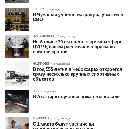
СВО
2 года назад
В Чувашии учредят награду за участие в
СВО
ЦУР_ЧУВАШИИ
2 года назад
Не больше 30 см снега: в прямом эфире
ЦУР Чувашии рассказали о правилах
очистки кровли
НАЦПРОЕКТ
2 года назад
В год 555-летия в Чебоксарах откроется
сразу несколько крупных спортивных
объектов
ЧП
2 года назад
В Алатыре случился пожар в магазине
МЕДИЦИНА
2 года назад
С 1 марта будут увеличены
ежемесячные выплаты для