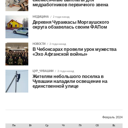
медработников первичного звена
МЕДИЦИНА
2 года назад
Деревня Чураккасы Моргаушского
округа обзавелась своим ФАПом
НОВОСТИ
2 года назад
В Чебоксарах провели урок мужества
«Эхо Афганской войны»
ЦУР_ЧУВАШИИ
2 года назад
Жителям небольшого поселка в
Чувашии наладили освещение на
единственной улице
Февраль 2024
Пн
Вт
Ср
Чт
Пт
Сб
Вс