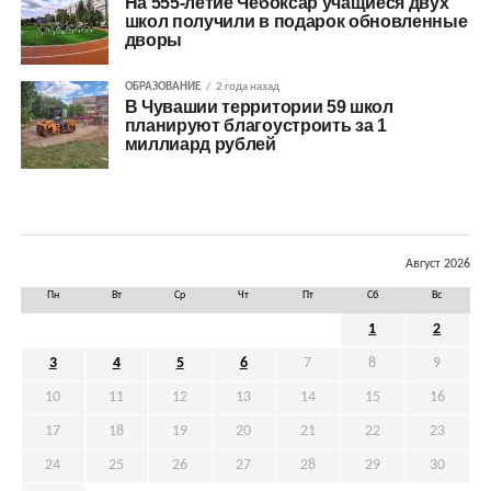
На 555-летие Чебоксар учащиеся двух
школ получили в подарок обновленные
дворы
ОБРАЗОВАНИЕ
2 года назад
В Чувашии территории 59 школ
планируют благоустроить за 1
миллиард рублей
Август 2026
Пн
Вт
Ср
Чт
Пт
Сб
Вс
1
2
3
4
5
6
7
8
9
10
11
12
13
14
15
16
17
18
19
20
21
22
23
24
25
26
27
28
29
30