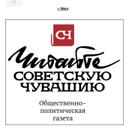
31
« Июл