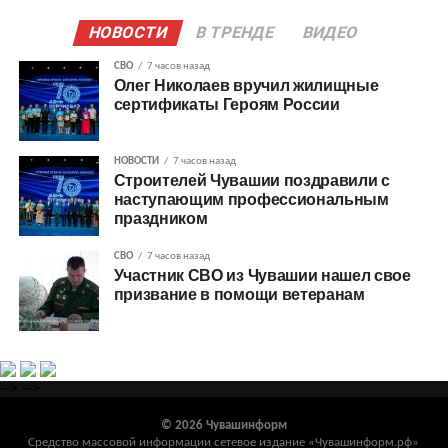
НОВОСТИ
В ТРЕНДЕ
ВИДЕО
СВО
7 часов назад
Олег Николаев вручил жилищные
сертификаты Героям России
НОВОСТИ
7 часов назад
Строителей Чувашии поздравили с
наступающим профессиональным
праздником
СВО
7 часов назад
Участник СВО из Чувашии нашел свое
призвание в помощи ветеранам
-->
-->
© 2026 Чувашинформ
Средство массовой информации сетевое издание «Чувашинформ.рф»