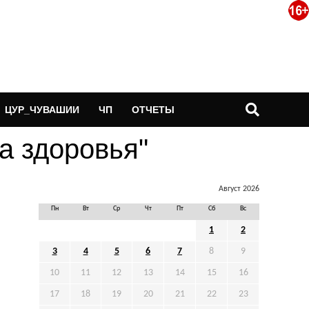
ЦУР_ЧУВАШИИ
ЧП
ОТЧЕТЫ
да здоровья"
Август 2026
Пн
Вт
Ср
Чт
Пт
Сб
Вс
1
2
3
4
5
6
7
8
9
10
11
12
13
14
15
16
17
18
19
20
21
22
23