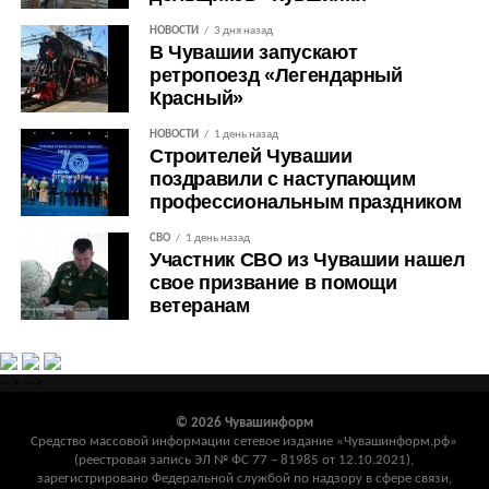
НОВОСТИ
3 дня назад
В Чувашии запускают
ретропоезд «Легендарный
Красный»
НОВОСТИ
1 день назад
Строителей Чувашии
поздравили с наступающим
профессиональным праздником
СВО
1 день назад
Участник СВО из Чувашии нашел
свое призвание в помощи
ветеранам
-->
-->
© 2026 Чувашинформ
Средство массовой информации сетевое издание «Чувашинформ.рф»
(реестровая запись ЭЛ № ФС 77 – 81985 от 12.10.2021),
зарегистрировано Федеральной службой по надзору в сфере связи,