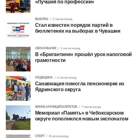
«Лучший по профессии»
ВЫБОРЫ
5 часов назад
Стал известен порядок партий в
бюллетенях на выборах в Чувашии
ОБРАЗОВАНИЕ
5 часов назад
В «Бригантине» прошёл урок налоговой
грамотности
МЕДИЦИНА
6 часов назад
Санавиация помогла пенсионерке из
Ядринского округа
ЖИЗНЬ МУНИЦИПАЛИТЕТОВ
7 часов назад
Мемориал «Память» в Чебоксарском
округе пополнился новым экспонатом
СПОРТ
8 часов назад