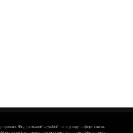
трировано Федеральной службой по надзору в сфере связи,
и «Национальная телерадиокомпания Чувашии» Министерства