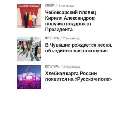
СПОРТ
1 час назад
Чебоксарский пловец
Кирилл Александров
получил подарок от
Президента
КУЛЬТУРА
2 часа назад
В Чувашии рождается песня,
объединяющая поколения
КУЛЬТУРА
3 часа назад
Хлебная карта России
появится на «Русском поле»