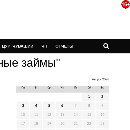
ЦУР_ЧУВАШИИ
ЧП
ОТЧЕТЫ
тные займы"
Август 2026
Пн
Вт
Ср
Чт
Пт
Сб
Вс
1
2
3
4
5
6
7
8
9
10
11
12
13
14
15
16
17
18
19
20
21
22
23