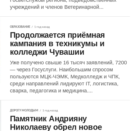
Госветслужбы региона, подведомственных
учреждений и членов Ветеринарной...
ОБРАЗОВАНИЕ
1 год назад
Продолжается приёмная
кампания в техникумы и
колледжи Чувашии
Уже получено свыше 16 тысяч заявлений, 7200
— через Госуслуги. Наибольшим спросом
пользуются МЦК-ЧЭМК, Медколледж и ЧПК,
среди направлений лидируют IT, логистика,
сварка, педагогика и медицина....
ДОРОГУ МОЛОДЫМ
1 год назад
Памятник Андрияну
Николаеву обрел новое