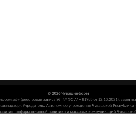
© 2026 Чувашинформ
орм.рф» (реестровая запись ЭЛ № ФС 77 – 81985 от 12.10.2021), зарегис
комнадзор). Учредитель: Автономное учреждение Чувашской Республик
азвития, информационной политики и массовых коммуникаций Чувашской
) 67-33-62, e-mail: chuvinf@yandex.ru. Адрес редакции: 428000, Чувашская 