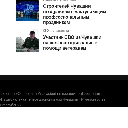
Строителей Чувашии
поздравили с наступающим
профессиональным
праздником
СВО
2 часа назад
Участник СВО из Чувашии
нашел свое призвание в
помощи ветеранам
трировано Федеральной службой по надзору в сфере связи,
и «Национальная телерадиокомпания Чувашии» Министерства
 Республики.
Республика, г. Чебоксары, пр. Ленина, 15.