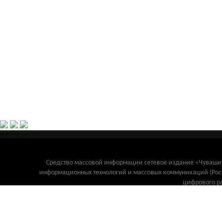
-->
-->
Средство массовой информации сетевое издание «Чувашинф
информационных технологий и массовых коммуникаций (Рос
цифрового р
Главный редактор: Козлов В.Г. Тел. (8352