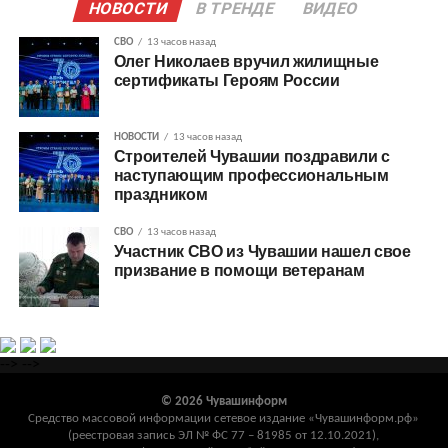
НОВОСТИ
В ТРЕНДЕ
ВИДЕО
СВО
13 часов назад
Олег Николаев вручил жилищные
сертификаты Героям России
НОВОСТИ
13 часов назад
Строителей Чувашии поздравили с
наступающим профессиональным
праздником
СВО
13 часов назад
Участник СВО из Чувашии нашел свое
призвание в помощи ветеранам
-->
-->
© 2026 Чувашинформ
Средство массовой информации сетевое издание «Чувашинформ.рф»
(реестровая запись ЭЛ № ФС 77 – 81985 от 12.10.2021),