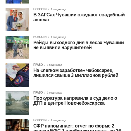
НОВОСТИ
1 год назад
В ЗАГСах Чувашии ожидают свадебный
аншлаг
НОВОСТИ
1 год назад
Рейды выходного дня в лесах Чувашии
не выявили нарушителей
ПРАВО
1 год назад
На «легком заработке» чебоксарец
лишился свыше 3 миллионов рублей
ПРАВО
1 год назад
Прокуратура направила в суд дело о
ДТП в центре Новочебоксарска
НОВОСТИ
1 год назад
СФР напоминает: отчет по форме 2
раздел ЕФС-1 необходимо сдать до 26