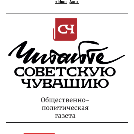
« Июн
Авг »