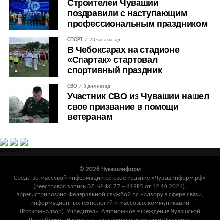
Строителей Чувашии
поздравили с наступающим
профессиональным праздником
СПОРТ
23 часа назад
В Чебоксарах на стадионе
«Спартак» стартовал
спортивный праздник
СВО
3 дня назад
Участник СВО из Чувашии нашел
свое призвание в помощи
ветеранам
-->
-->
© 2026 Чувашинформ
Средство массовой информации сетевое издание «Чувашинформ.рф»
(реестровая запись ЭЛ № ФС 77 – 81985 от 12.10.2021),
зарегистрировано Федеральной службой по надзору в сфере связи,
информационных технологий и массовых коммуникаций
(Роскомнадзор). Учредитель: Автономное учреждение Чувашской
Республики «Национальная телерадиокомпания Чувашии»