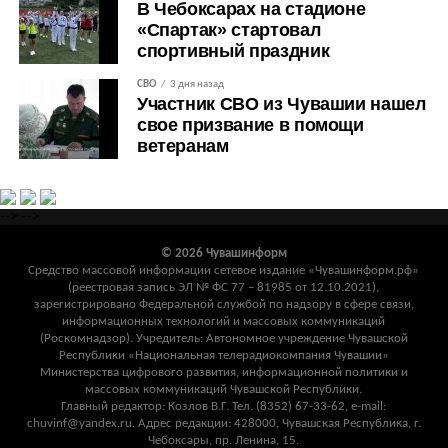
В Чебоксарах на стадионе
«Спартак» стартовал
спортивный праздник
СВО
3 дня назад
Участник СВО из Чувашии нашел
свое призвание в помощи
ветеранам
-->
-->
© 2026 Чувашинформ
Средство массовой информации сетевое издание «Чувашинформ.рф»
(реестровая запись ЭЛ № ФС 77 – 81985 от 12.10.2021),
зарегистрировано Федеральной службой по надзору в сфере связи,
информационных технологий и массовых коммуникаций
(Роскомнадзор). Учредитель: Автономное учреждение Чувашской
Республики «Национальная телерадиокомпания Чувашии»
Министерства цифрового развития, информационной политики и
массовых коммуникаций Чувашской Республики.
Главный редактор: Козлов В.Г. Тел. (8352) 67-33-62, e-mail:
chuvinf@yandex.ru. Адрес редакции: 428000, Чувашская Республика, г.
Чебоксары, пр. Ленина, 15.