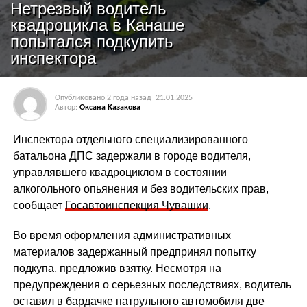
Нетрезвый водитель
квадроцикла в Канаше
попытался подкупить
инспектора
Опубликовано
2 года назад
21.01.2025
Автор:
Оксана Казакова
Инспектора отдельного специализированного
батальона ДПС задержали в городе водителя,
управлявшего квадроциклом в состоянии
алкогольного опьянения и без водительских прав,
сообщает
Госавтоинспекция Чувашии
.
Во время оформления административных
материалов задержанный предпринял попытку
подкупа, предложив взятку. Несмотря на
предупреждения о серьезных последствиях, водитель
оставил в бардачке патрульного автомобиля две