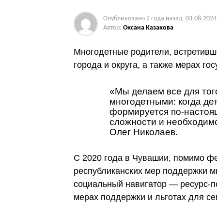
Опубликовано
2 года назад
03.08.2024
Автор:
Оксана Казакова
Многодетные родители, встретивш
города и округа, а также мерах г
«Мы делаем все для тог
многодетными: когда де
формируется по-настоя
сложности и необходимо
Олег Николаев.
С 2020 года в Чувашии, помимо ф
республиканских мер поддержки мн
социальный навигатор — ресурс-п
мерах поддержки и льготах для се