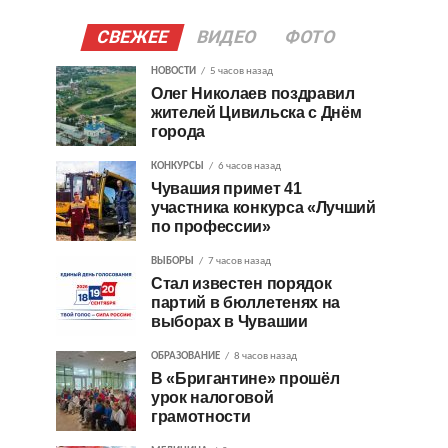
СВЕЖЕЕ
ВИДЕО
ФОТО
НОВОСТИ
5 часов назад
Олег Николаев поздравил
жителей Цивильска с Днём
города
КОНКУРСЫ
6 часов назад
Чувашия примет 41
участника конкурса «Лучший
по профессии»
ВЫБОРЫ
7 часов назад
Стал известен порядок
партий в бюллетенях на
выборах в Чувашии
ОБРАЗОВАНИЕ
8 часов назад
В «Бригантине» прошёл
урок налоговой
грамотности