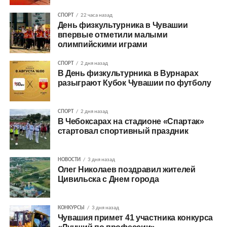
СПОРТ
22 часа назад
День физкультурника в Чувашии
впервые отметили малыми
олимпийскими играми
СПОРТ
2 дня назад
В День физкультурника в Вурнарах
разыграют Кубок Чувашии по футболу
СПОРТ
2 дня назад
В Чебоксарах на стадионе «Спартак»
стартовал спортивный праздник
НОВОСТИ
3 дня назад
Олег Николаев поздравил жителей
Цивильска с Днем города
КОНКУРСЫ
3 дня назад
Чувашия примет 41 участника конкурса