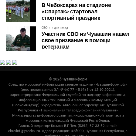
В Чебоксарах на стадионе
«Спартак» стартовал
спортивный праздник
СВО
4 дня назад
Участник СВО из Чувашии нашел
свое призвание в помощи
ветеранам
-->
-->
© 2026 Чувашинформ
Средство массовой информации сетевое издание «Чувашинформ.рф»
(реестровая запись ЭЛ № ФС 77 – 81985 от 12.10.2021),
зарегистрировано Федеральной службой по надзору в сфере связи,
информационных технологий и массовых коммуникаций
(Роскомнадзор). Учредитель: Автономное учреждение Чувашской
Республики «Национальная телерадиокомпания Чувашии»
Министерства цифрового развития, информационной политики и
массовых коммуникаций Чувашской Республики.
Главный редактор: Козлов В.Г. Тел. (8352) 67-33-62, e-mail:
chuvinf@yandex.ru. Адрес редакции: 428000, Чувашская Республика, г.