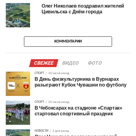
Олег Николаев поздравил жителей
Цивильска с Днём города
КОММЕНТАРИИ
СВЕЖЕЕ
ВИДЕО
ФОТО
СПОРТ
20 часов назад
В День физкультурника в Вурнарах
разыграют Кубок Чувашии по футболу
СПОРТ
20 часов назад
В Чебоксарах на стадионе «Спартак»
стартовал спортивный праздник
НОВОСТИ
2 дня назад