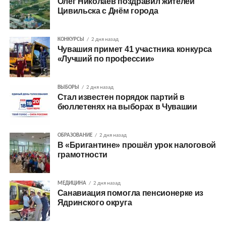
Олег Николаев поздравил жителей
Цивильска с Днём города
КОНКУРСЫ
2 дня назад
Чувашия примет 41 участника конкурса
«Лучший по профессии»
ВЫБОРЫ
2 дня назад
Стал известен порядок партий в
бюллетенях на выборах в Чувашии
ОБРАЗОВАНИЕ
2 дня назад
В «Бригантине» прошёл урок налоговой
грамотности
МЕДИЦИНА
2 дня назад
Санавиация помогла пенсионерке из
Ядринского округа