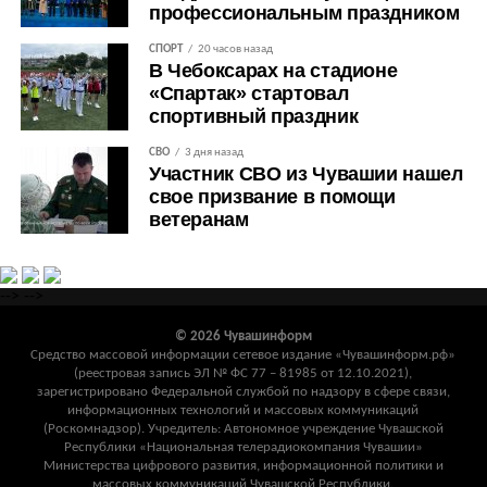
профессиональным праздником
СПОРТ
20 часов назад
В Чебоксарах на стадионе
«Спартак» стартовал
спортивный праздник
СВО
3 дня назад
Участник СВО из Чувашии нашел
свое призвание в помощи
ветеранам
-->
-->
© 2026 Чувашинформ
Средство массовой информации сетевое издание «Чувашинформ.рф»
(реестровая запись ЭЛ № ФС 77 – 81985 от 12.10.2021),
зарегистрировано Федеральной службой по надзору в сфере связи,
информационных технологий и массовых коммуникаций
(Роскомнадзор). Учредитель: Автономное учреждение Чувашской
Республики «Национальная телерадиокомпания Чувашии»
Министерства цифрового развития, информационной политики и
массовых коммуникаций Чувашской Республики.