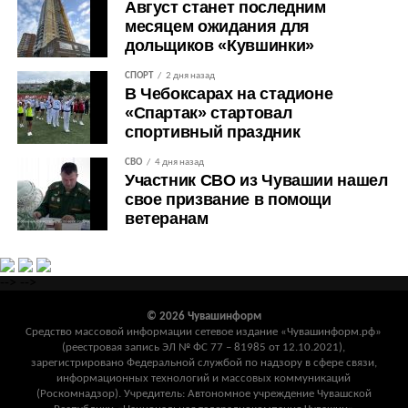
Август станет последним
месяцем ожидания для
дольщиков «Кувшинки»
СПОРТ
2 дня назад
В Чебоксарах на стадионе
«Спартак» стартовал
спортивный праздник
СВО
4 дня назад
Участник СВО из Чувашии нашел
свое призвание в помощи
ветеранам
-->
-->
© 2026 Чувашинформ
Средство массовой информации сетевое издание «Чувашинформ.рф»
(реестровая запись ЭЛ № ФС 77 – 81985 от 12.10.2021),
зарегистрировано Федеральной службой по надзору в сфере связи,
информационных технологий и массовых коммуникаций
(Роскомнадзор). Учредитель: Автономное учреждение Чувашской