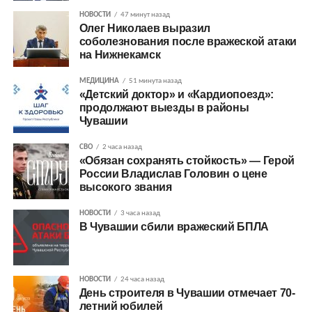
НОВОСТИ
47 минут назад
Олег Николаев выразил
соболезнования после вражеской атаки
на Нижнекамск
МЕДИЦИНА
51 минута назад
«Детский доктор» и «Кардиопоезд»:
продолжают выезды в районы
Чувашии
СВО
2 часа назад
«Обязан сохранять стойкость» — Герой
России Владислав Головин о цене
высокого звания
НОВОСТИ
3 часа назад
В Чувашии сбили вражеский БПЛА
НОВОСТИ
24 часа назад
День строителя в Чувашии отмечает 70-
летний юбилей