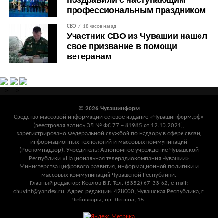
поздравили с наступающим
профессиональным праздником
СВО
18 часов назад
Участник СВО из Чувашии нашел
свое призвание в помощи
ветеранам
-->
-->
© 2026 Чувашинформ
Средство массовой информации сетевое издание «Чувашинформ.рф»
(реестровая запись ЭЛ № ФС 77 – 81985 от 12.10.2021),
зарегистрировано Федеральной службой по надзору в сфере связи,
информационных технологий и массовых коммуникаций
(Роскомнадзор). Учредитель: Автономное учреждение Чувашской
Республики «Национальная телерадиокомпания Чувашии»
Министерства цифрового развития, информационной политики и
массовых коммуникаций Чувашской Республики.
Главный редактор: Козлов В.Г. Тел. (8352) 67-33-62, e-mail:
chuvinf@yandex.ru. Адрес редакции: 428000, Чувашская Республика, г.
Чебоксары, пр. Ленина, 15.