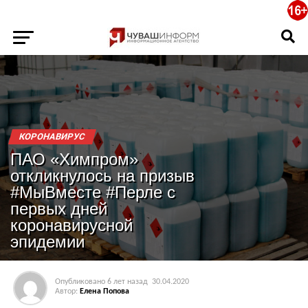
КОРОНАВИРУС
ПАО «Химпром»
откликнулось на призыв
#МыВместе #Перле с
первых дней
коронавирусной
эпидемии
Опубликовано
6 лет назад
30.04.2020
Автор:
Елена Попова