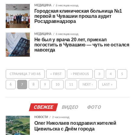
МЕДИЦИНА
6 месяцев назад
Городская клиническая больница №1
первой в Чувашии прошла аудит
Росздравнадзора
МЕДИЦИНА
6 месяцев назад
Не был у врача 20 лет, приехал
погостить в Чувашию — чуть не остался
навсегда
СТРАНИЦА 7 ИЗ 46
« FIRST
‹ PREVIOUS
3
4
5
6
7
8
9
10
11
NEXT ›
LAST »
СВЕЖЕЕ
ВИДЕО
ФОТО
НОВОСТИ
2 часа назад
Олег Николаев поздравил жителей
Цивильска с Днём города