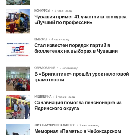
КОНКУРСЫ
3 часа назад
Чувашия примет 41 участника конкурса
«Лучший по профессии»
ВЫБОРЫ
4 часа назад
Стал известен порядок партий в
бюллетенях на выборах в Чувашии
ОБРАЗОВАНИЕ
5 часов назад
В «Бригантине» прошёл урок налоговой
грамотности
МЕДИЦИНА
5 часов назад
Санавиация помогла пенсионерке из
Ядринского округа
ЖИЗНЬ МУНИЦИПАЛИТЕТОВ
7 часов назад
Мемориал «Память» в Чебоксарском