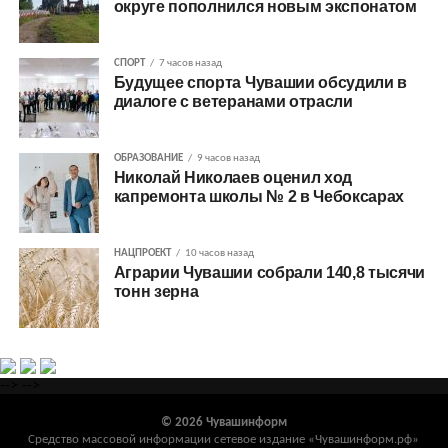
округе пополнился новым экспонатом
СПОРТ
7 часов назад
Будущее спорта Чувашии обсудили в
диалоге с ветеранами отрасли
ОБРАЗОВАНИЕ
9 часов назад
Николай Николаев оценил ход
капремонта школы № 2 в Чебоксарах
НАЦПРОЕКТ
10 часов назад
Аграрии Чувашии собрали 140,8 тысячи
тонн зерна
-->
-->
© 2026 Чувашинформ
Средство массовой информации сетевое издание «Чувашинформ.рф»