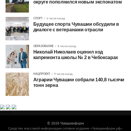
округе пополнился новым экспонатом
СПОРТ
6 часов назад
Будущее спорта Чувашии обсудили в
диалоге с ветеранами отрасли
ОБРАЗОВАНИЕ
8 часов назад
Николай Николаев оценил ход
капремонта школы № 2 в Чебоксарах
НАЦПРОЕКТ
9 часов назад
Аграрии Чувашии собрали 140,8 тысячи
тонн зерна
-->
-->
© 2026 Чувашинформ
Средство массовой информации сетевое издание «Чувашинформ.рф»