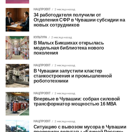
НАЦПРОЕКТ
2 месяца назад
34 работодателя получили от
Отделения СФР в Чувашии субсидии на
новых сотрудников
КУЛЬТУРА
2 месяца назад
В Малых Бикшихах открылась
модельная библиотека нового
поколения
НАЦПРОЕКТ
2 месяца назад
В Чувашии запустили кластер
станкостроения и промышленной
робототехники
НАЦПРОЕКТ
2 месяца назад
Впервые в Чувашии: собран силовой
трансформатор мощностью 16 МВА
НАЦПРОЕКТ
2 месяца назад
Ситуацию с вывозом мусора в Чувашии
проверили депутаты «Единой России»