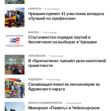
КОНКУРСЫ
3 часа назад
Чувашия примет 41 участника конкурса
«Лучший по профессии»
ВЫБОРЫ
3 часа назад
Стал известен порядок партий в
бюллетенях на выборах в Чувашии
ОБРАЗОВАНИЕ
4 часа назад
В «Бригантине» прошёл урок налоговой
грамотности
МЕДИЦИНА
4 часа назад
Санавиация помогла пенсионерке из
Ядринского округа
ЖИЗНЬ МУНИЦИПАЛИТЕТОВ
6 часов назад
Мемориал «Память» в Чебоксарском