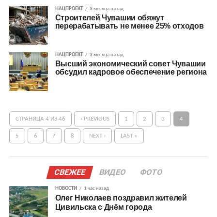
НАЦПРОЕКТ
3 месяца назад
Строителей Чувашии обяжут
перерабатывать не менее 25% отходов
НАЦПРОЕКТ
3 месяца назад
Высший экономический совет Чувашии
обсудил кадровое обеспечение региона
СТРАНИЦА 4 ИЗ 46
‹ PREVIOUS
1
2
3
4
5
6
7
8
NEXT ›
LAST »
СВЕЖЕЕ
ВИДЕО
ФОТО
НОВОСТИ
1 час назад
Олег Николаев поздравил жителей
Цивильска с Днём города