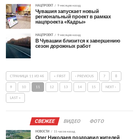
НАЦПРОЕКТ
9 месяцев назад
Чувашия запускает новый
региональный проект в рамках
нацпроекта «Кадры»
НАЦПРОЕКТ
9 месяцев назад
В Чувашии близится к завершению
сезон дорожных работ
СТРАНИЦА 11 ИЗ 46
« FIRST
‹ PREVIOUS
7
8
9
10
11
12
13
14
15
NEXT ›
LAST »
СВЕЖЕЕ
ВИДЕО
ФОТО
НОВОСТИ
15 часов назад
Олег Николаев поздравил жителей