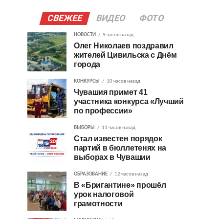
СВЕЖЕЕ
ВИДЕО
ФОТО
НОВОСТИ
9 часов назад
Олег Николаев поздравил
жителей Цивильска с Днём
города
КОНКУРСЫ
10 часов назад
Чувашия примет 41
участника конкурса «Лучший
по профессии»
ВЫБОРЫ
11 часов назад
Стал известен порядок
партий в бюллетенях на
выборах в Чувашии
ОБРАЗОВАНИЕ
12 часов назад
В «Бригантине» прошёл
урок налоговой
грамотности