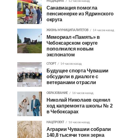
МЕДИЦИНА
12 часов назад
Санавиация помогла
пенсионерке из Ядринского
округа
ЖИЗНЬ МУНИЦИПАЛИТЕТОВ
14 часов назад
Мемориал «Память» в
Чебоксарском округе
пополнился новым
экспонатом
СПОРТ
14 часов назад
Будущее спорта Чувашии
обсудили в диалоге с
ветеранами отрасли
ОБРАЗОВАНИЕ
16 часов назад
Николай Николаев оценил
ход капремонта школы № 2
в Чебоксарах
НАЦПРОЕКТ
16 часов назад
Аграрии Чувашии собрали
140,8 тысячи тонн зерна