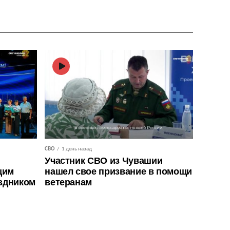
СВО
1 день назад
Участник СВО из Чувашии
щим
нашел свое призвание в помощи
здником
ветеранам