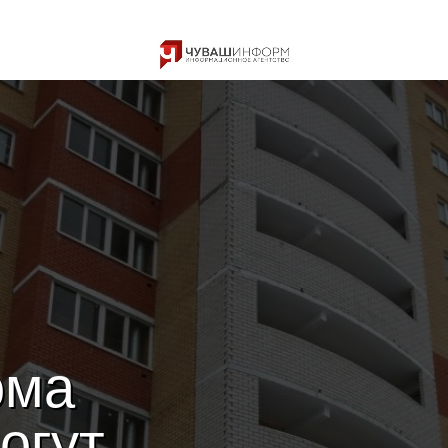
ома
огут