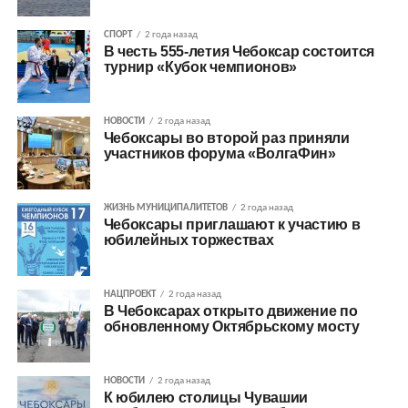
СПОРТ
2 года назад
В честь 555-летия Чебоксар состоится
турнир «Кубок чемпионов»
НОВОСТИ
2 года назад
Чебоксары во второй раз приняли
участников форума «ВолгаФин»
ЖИЗНЬ МУНИЦИПАЛИТЕТОВ
2 года назад
Чебоксары приглашают к участию в
юбилейных торжествах
НАЦПРОЕКТ
2 года назад
В Чебоксарах открыто движение по
обновленному Октябрьскому мосту
НОВОСТИ
2 года назад
К юбилею столицы Чувашии