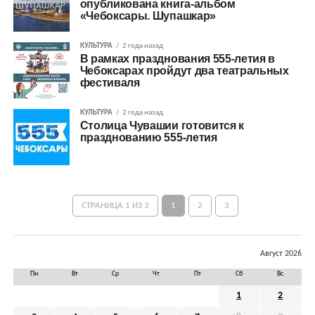
опубликована книга-альбом
«Чебоксары. Шупашкар»
КУЛЬТУРА
2 года назад
В рамках празднования 555-летия в
Чебоксарах пройдут два театральных
фестиваля
КУЛЬТУРА
2 года назад
Столица Чувашии готовится к
празднованию 555-летия
СТРАНИЦА 1 ИЗ 3
1
2
3
Август 2026
Пн
Вт
Ср
Чт
Пт
Сб
Вс
1
2