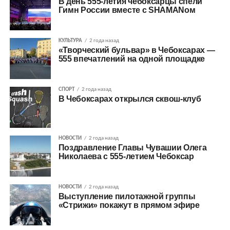
В день 555-летия чебоксарцы спели
Гимн России вместе с SHAMANом
КУЛЬТУРА
2 года назад
«Творческий бульвар» в Чебоксарах —
555 впечатлений на одной площадке
СПОРТ
2 года назад
В Чебоксарах открылся сквош-клуб
НОВОСТИ
2 года назад
Поздравление Главы Чувашии Олега
Николаева с 555-летием Чебоксар
НОВОСТИ
2 года назад
Выступление пилотажной группы
«Стрижи» покажут в прямом эфире