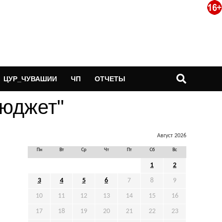
ЦУР_ЧУВАШИИ
ЧП
ОТЧЕТЫ
Бюджет"
Август 2026
Пн
Вт
Ср
Чт
Пт
Сб
Вс
1
2
3
4
5
6
7
8
9
10
11
12
13
14
15
16
17
18
19
20
21
22
23