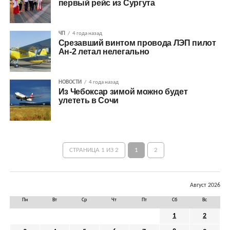
первый рейс из Сургута
ЧП
4 года назад
Срезавший винтом провода ЛЭП пилот
Ан-2 летал нелегально
НОВОСТИ
4 года назад
Из Чебоксар зимой можно будет
улететь в Сочи
СТРАНИЦА 1 ИЗ 2
1
2
Август 2026
Пн
Вт
Ср
Чт
Пт
Сб
Вс
1
2