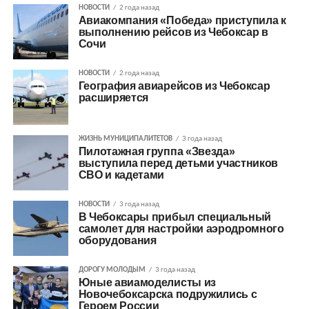
НОВОСТИ
2 года назад
Авиакомпания «Победа» приступила к
выполнению рейсов из Чебоксар в
Сочи
НОВОСТИ
2 года назад
География авиарейсов из Чебоксар
расширяется
ЖИЗНЬ МУНИЦИПАЛИТЕТОВ
3 года назад
Пилотажная группа «Звезда»
выступила перед детьми участников
СВО и кадетами
НОВОСТИ
3 года назад
В Чебоксары прибыл специальный
самолет для настройки аэродромного
оборудования
ДОРОГУ МОЛОДЫМ
3 года назад
Юные авиамоделисты из
Новочебоксарска подружились с
Героем России