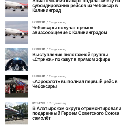
Авиакомпания «Икар» подала заявку на
субсидирование рейсов из Чебоксар в
Калининград
НОВОСТИ
2 года назад
Чебоксары получат прямое
авиасообщение с Калининградом
НОВОСТИ
2 года назад
Выступление пилотажной группы
«Стрижи» покажут в прямом эфире
НОВОСТИ
2 года назад
«Аэрофлот» выполнил первый рейс в
Чебоксары
КУЛЬТУРА
2 года назад
В Алатырском округе отремонтировали
подаренный Героем Советского Союза
самолёт