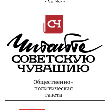
« Апр
Июн »