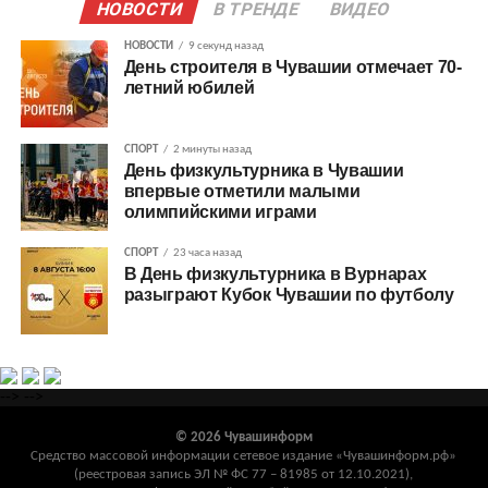
НОВОСТИ
В ТРЕНДЕ
ВИДЕО
НОВОСТИ
9 секунд назад
День строителя в Чувашии отмечает 70-
летний юбилей
СПОРТ
2 минуты назад
День физкультурника в Чувашии
впервые отметили малыми
олимпийскими играми
СПОРТ
23 часа назад
В День физкультурника в Вурнарах
разыграют Кубок Чувашии по футболу
-->
-->
© 2026 Чувашинформ
Средство массовой информации сетевое издание «Чувашинформ.рф»
(реестровая запись ЭЛ № ФС 77 – 81985 от 12.10.2021),