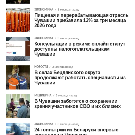
ЭКОНОМИКА
3 месяца назад
Пищевая и перерабатывающая отрасль
Чувашии прибавила 13% за три месяца
2026 года
ЭКОНОМИКА
3 месяца назад
Консультации в режиме онлайн станут
доступны налогоплательщикам
Чувашии
НОВОСТИ
3 месяца назад
В селах Бердянского округа
продолжают работать специалисты из
Чувашии
МЕДИЦИНА
3 месяца назад
В Чувашии заботятся о сохранении
зрения участников СВО и их близких
ЭКОНОМИКА
3 месяца назад
24 тонны ржи из Беларуси впервые
поставили в Чувашию