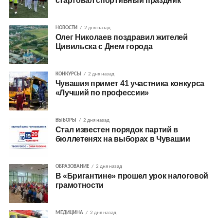
стартовал спортивный праздник
НОВОСТИ
2 дня назад
Олег Николаев поздравил жителей
Цивильска с Днем города
КОНКУРСЫ
2 дня назад
Чувашия примет 41 участника конкурса
«Лучший по профессии»
ВЫБОРЫ
2 дня назад
Стал известен порядок партий в
бюллетенях на выборах в Чувашии
ОБРАЗОВАНИЕ
2 дня назад
В «Бригантине» прошел урок налоговой
грамотности
МЕДИЦИНА
2 дня назад