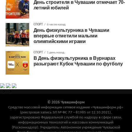
День строителя в Чувашии отмечает 70-
летний юбилей
СПОРТ
6 часов назад
День физкультурника в Чувашии
впервые отметили малыми
олимпийскими играми
СПОРТ
1 день назад
В День физкультурника в Вурнарах
разыграют Кубок Чувашии по футболу
-->
-->
© 2026 Чувашинформ
Средство массовой информации сетевое издание «Чувашинформ.рф»
(реестровая запись ЭЛ № ФС 77 – 81985 от 12.10.2021),
зарегистрировано Федеральной службой по надзору в сфере связи,
информационных технологий и массовых коммуникаций
(Роскомнадзор). Учредитель: Автономное учреждение Чувашской