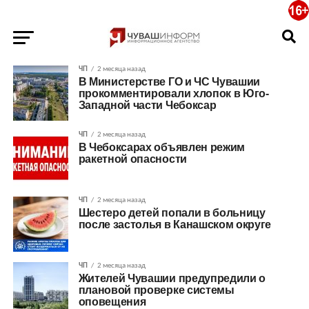
ЧП
2 месяца назад
В Министерстве ГО и ЧС Чувашии
прокомментировали хлопок в Юго-
Западной части Чебоксар
ЧП
2 месяца назад
В Чебоксарах объявлен режим
ракетной опасности
ЧП
2 месяца назад
Шестеро детей попали в больницу
после застолья в Канашском округе
ЧП
2 месяца назад
Жителей Чувашии предупредили о
плановой проверке системы
оповещения