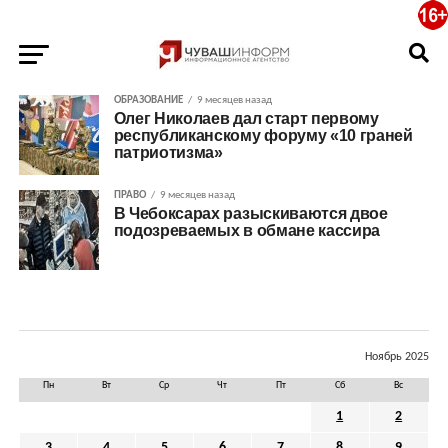
ОБРАЗОВАНИЕ
9 месяцев назад
Олег Николаев дал старт первому
республиканскому форуму «10 граней
патриотизма»
ПРАВО
9 месяцев назад
В Чебоксарах разыскиваются двое
подозреваемых в обмане кассира
Ноябрь 2025
Пн
Вт
Ср
Чт
Пт
Сб
Вс
1
2
3
4
5
6
7
8
9